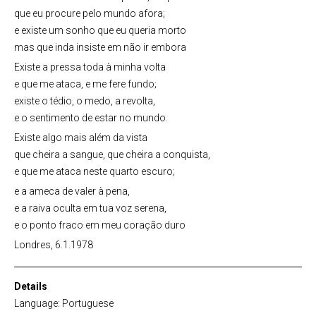
que eu procure pelo mundo afora;
e existe um sonho que eu queria morto
mas que inda insiste em não ir embora
Existe a pressa toda à minha volta
e que me ataca, e me fere fundo;
existe o tédio, o medo, a revolta,
e o sentimento de estar no mundo.
Existe algo mais além da vista
que cheira a sangue, que cheira a conquista,
e que me ataca neste quarto escuro;
e a ameca de valer à pena,
e a raiva oculta em tua voz serena,
e o ponto fraco em meu coração duro
Londres, 6.1.1978
Details
Language: Portuguese