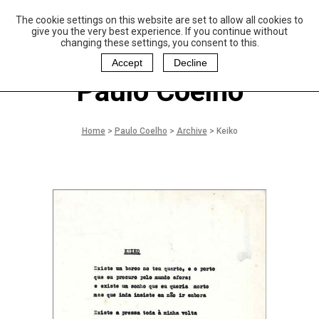
The cookie settings on this website are set to allow all cookies to
P
aulo Coelho and
give you the very best experience. If you continue without
Christina Oiticica
changing these settings, you consent to this.
F
oundation
Accept
Decline
Paulo Coelho
Home
>
Paulo Coelho
>
Archive
>
Keiko