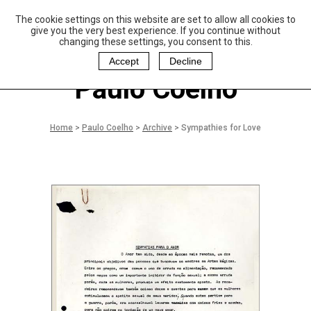
The cookie settings on this website are set to allow all cookies to
P
aulo Coelho and
give you the very best experience. If you continue without
Christina Oiticica
changing these settings, you consent to this.
F
oundation
Accept
Decline
Paulo Coelho
Home
>
Paulo Coelho
>
Archive
>
Sympathies for Love