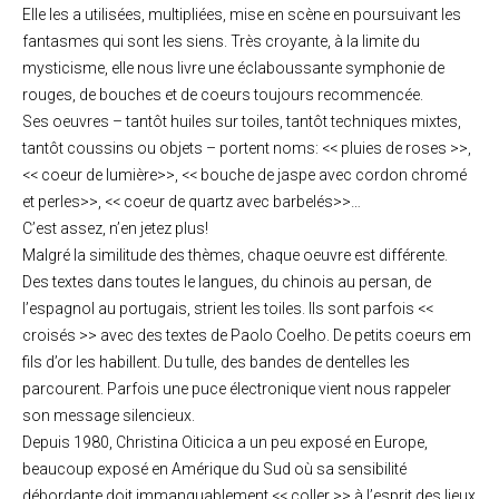
Elle les a utilisées, multipliées, mise en scène en poursuivant les
fantasmes qui sont les siens. Très croyante, à la limite du
mysticisme, elle nous livre une éclaboussante symphonie de
rouges, de bouches et de coeurs toujours recommencée.
Ses oeuvres – tantôt huiles sur toiles, tantôt techniques mixtes,
tantôt coussins ou objets – portent noms: << pluies de roses >>,
<< coeur de lumière>>, << bouche de jaspe avec cordon chromé
et perles>>, << coeur de quartz avec barbelés>>…
C’est assez, n’en jetez plus!
Malgré la similitude des thèmes, chaque oeuvre est différente.
Des textes dans toutes le langues, du chinois au persan, de
l’espagnol au portugais, strient les toiles. Ils sont parfois <<
croisés >> avec des textes de Paolo Coelho. De petits coeurs em
fils d’or les habillent. Du tulle, des bandes de dentelles les
parcourent. Parfois une puce électronique vient nous rappeler
son message silencieux.
Depuis 1980, Christina Oiticica a un peu exposé en Europe,
beaucoup exposé en Amérique du Sud où sa sensibilité
débordante doit immanquablement << coller >> à l’esprit des lieux