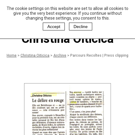
The cookie settings on this website are set to allow all cookies to
P
aulo Coelho and
give you the very best experience. If you continue without
Christina Oiticica
changing these settings, you consent to this.
F
oundation
Accept
Decline
Christina Oiticica
Home
>
Christina Oiticica
>
Archive
>
Parcours Recoltes | Press clipping