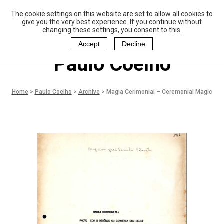
The cookie settings on this website are set to allow all cookies to
P
aulo Coelho and
give you the very best experience. If you continue without
Christina Oiticica
changing these settings, you consent to this.
F
oundation
Accept
Decline
Paulo Coelho
Home
>
Paulo Coelho
>
Archive
>
Magia Cerimonial – Ceremonial Magic