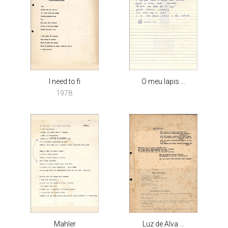
I need to fi
O meu lapis ...
1978
Mahler
Luz de Alva ...