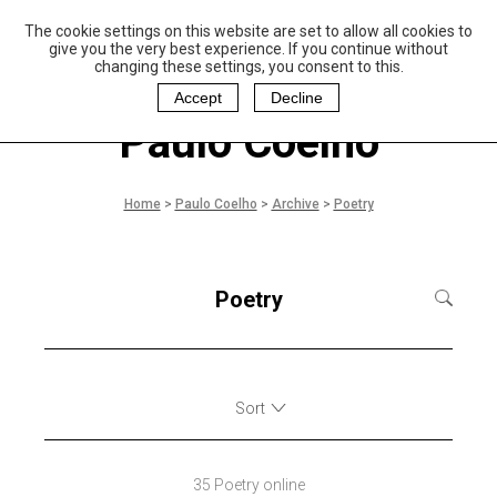
The cookie settings on this website are set to allow all cookies to
P
aulo Coelho and
give you the very best experience. If you continue without
Christina Oiticica
changing these settings, you consent to this.
F
oundation
Accept
Decline
Paulo Coelho
Home
>
Paulo Coelho
>
Archive
>
Poetry
Poetry
Sort
35 Poetry online