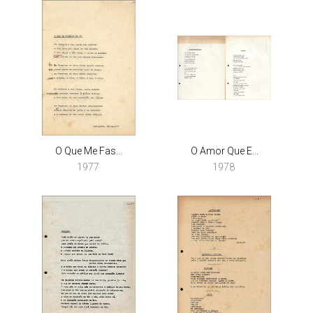
O Que Me Fas...
O Amor Que E...
1977
1978